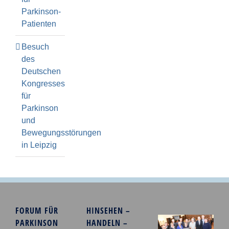
Parkinson-
Patienten
Besuch
des
Deutschen
Kongresses
für
Parkinson
und
Bewegungsstörungen
in Leipzig
FORUM FÜR
HINSEHEN –
PARKINSON
HANDELN –