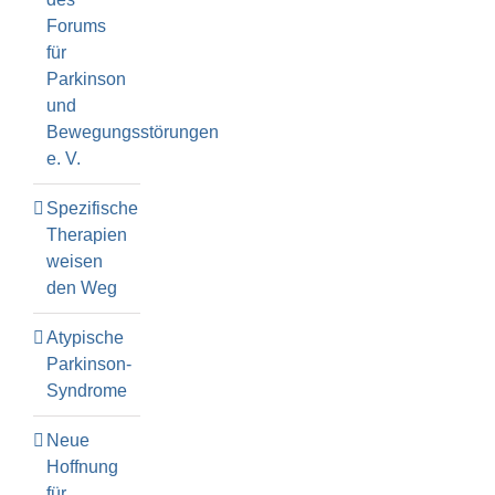
Forums
für
Parkinson
und
Bewegungsstörungen
e. V.
Spezifische
Therapien
weisen
den Weg
Atypische
Parkinson-
Syndrome
Neue
Hoffnung
für