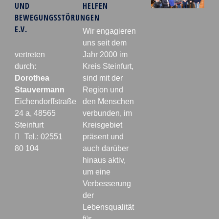
UND
HELFEN
BEWEGUNGSSTÖRUNGEN
E.V.
Wir engagieren
uns seit dem
vertreten
Jahr 2000 im
durch:
Kreis Steinfurt,
Dorothea
sind mit der
Stauvermann
Region und
Eichendorffstraße
den Menschen
24 a, 48565
verbunden, im
Steinfurt
Kreisgebiet
Tel.: 02551
präsent und
80 104
auch darüber
hinaus aktiv,
um eine
Verbesserung
der
Lebensqualität
für