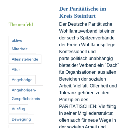
Der Paritätische im
Kreis Steinfurt
I
Themenfeld
Der Deutsche Paritätische
Wohlfahrtsverband ist einer
F
der sechs Spitzenverbände
aktive
der Freien Wohlfahrtspflege.
Mitarbeit
Konfessionell und
K
parteipolitisch unabhängig
Alleinstehende
bietet der Verband ein "Dach"
Alter
S
für Organisationen aus allen
n
Bereichen der sozialen
Angehörige
Arbeit. Vielfalt, Offenheit und
Angehörigen-
Toleranz gehören zu den
Gesprächskreis
Prinzipien des
PARITÄTISCHEN: Vielfältig
Ausflug
in seiner Mitgliederstruktur,
Bewegung
offen auch für neue Wege in
der sozialen Arbeit und