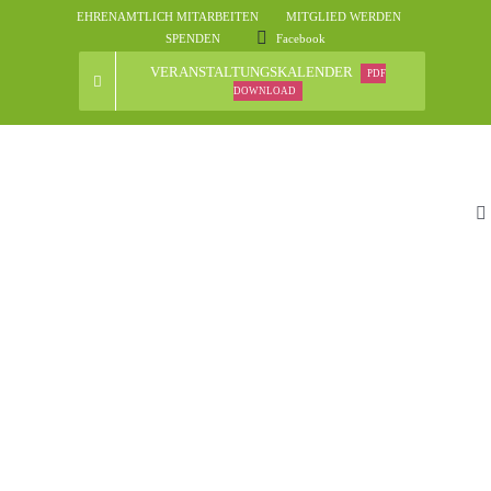
Skip
EHRENAMTLICH MITARBEITEN
MITGLIED WERDEN
to
SPENDEN
Facebook
content
VERANSTALTUNGSKALENDER
PDF
DOWNLOAD
To
Na
St
D
N
Ve