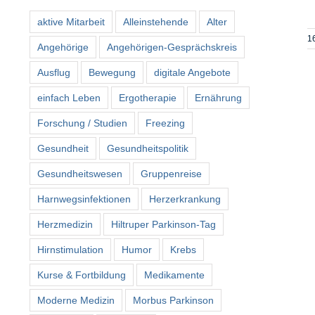
aktive Mitarbeit
Alleinstehende
Alter
1
Angehörige
Angehörigen-Gesprächskreis
Ausflug
Bewegung
digitale Angebote
einfach Leben
Ergotherapie
Ernährung
Forschung / Studien
Freezing
Gesundheit
Gesundheitspolitik
Gesundheitswesen
Gruppenreise
Harnwegsinfektionen
Herzerkrankung
Herzmedizin
Hiltruper Parkinson-Tag
Hirnstimulation
Humor
Krebs
Kurse & Fortbildung
Medikamente
Moderne Medizin
Morbus Parkinson