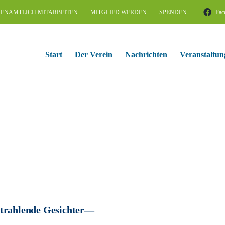
ENAMTLICH MITARBEITEN
MITGLIED WERDEN
SPENDEN
Fac
Start
Der Verein
Nachrichten
Veranstaltun
trahlende Gesichter—