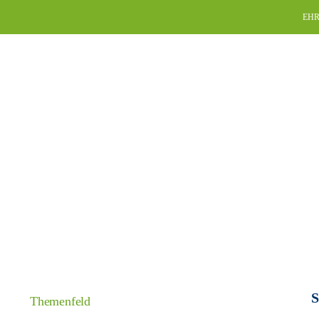
Skip
EHR
to
content
S
Themenfeld