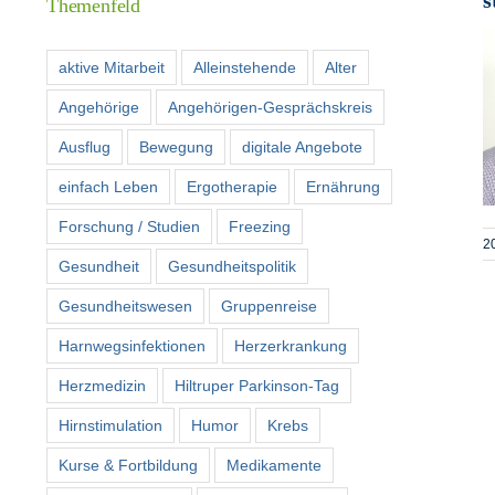
Themenfeld
aktive Mitarbeit
Alleinstehende
Alter
Angehörige
Angehörigen-Gesprächskreis
Ausflug
Bewegung
digitale Angebote
einfach Leben
Ergotherapie
Ernährung
Forschung / Studien
Freezing
2
Gesundheit
Gesundheitspolitik
Gesundheitswesen
Gruppenreise
Harnwegsinfektionen
Herzerkrankung
Herzmedizin
Hiltruper Parkinson-Tag
Hirnstimulation
Humor
Krebs
Kurse & Fortbildung
Medikamente