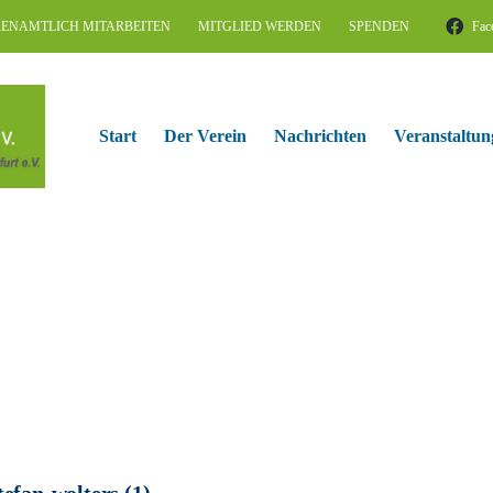
ENAMTLICH MITARBEITEN
MITGLIED WERDEN
SPENDEN
Fac
Start
Der Verein
Nachrichten
Veranstaltun
tefan-wolters (1)