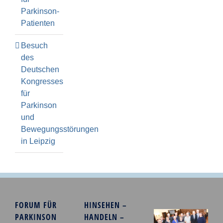
Parkinson-
Patienten
Besuch
des
Deutschen
Kongresses
für
Parkinson
und
Bewegungsstörungen
in Leipzig
FORUM FÜR
HINSEHEN –
PARKINSON
HANDELN –