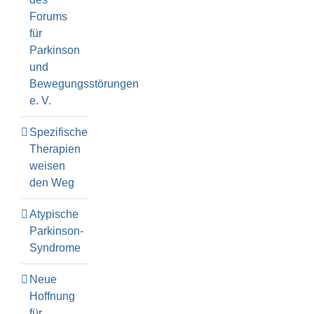
Forums
für
Parkinson
und
Bewegungsstörungen
e. V.
Spezifische
Therapien
weisen
den Weg
Atypische
Parkinson-
Syndrome
Neue
Hoffnung
für