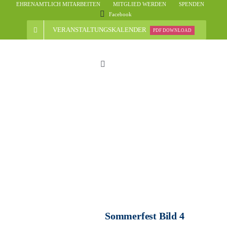
Skip
EHRENAMTLICH MITARBEITEN
MITGLIED WERDEN
SPENDEN
Facebook
to
content
VERANSTALTUNGSKALENDER
PDF DOWNLOAD
Toggle
Navigation
Start
Der Verein
Nachrichten
Veranstaltungsübersicht
Sommerfest Bild 4
Informationen