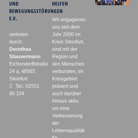
UND
HELFEN
BEWEGUNGSSTÖRUNGEN
E.V.
Wir engagieren
uns seit dem
vertreten
Jahr 2000 im
durch:
Kreis Steinfurt,
Dorothea
sind mit der
Stauvermann
Region und
Eichendorffstraße
den Menschen
24 a, 48565
verbunden, im
Steinfurt
Kreisgebiet
Tel.: 02551
präsent und
80 104
auch darüber
hinaus aktiv,
um eine
Verbesserung
der
Lebensqualität
für