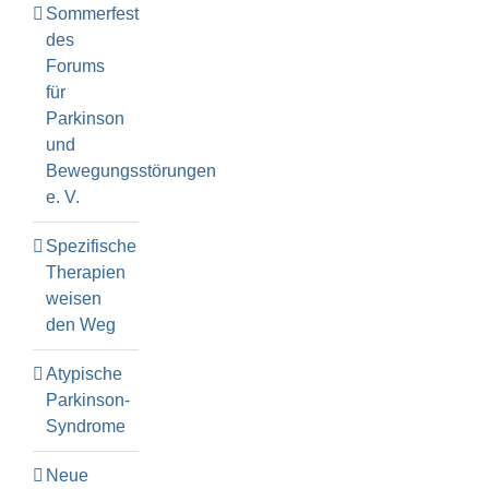
Sommerfest
des
Forums
für
Parkinson
und
Bewegungsstörungen
e. V.
Spezifische
Therapien
weisen
den Weg
Atypische
Parkinson-
Syndrome
Neue