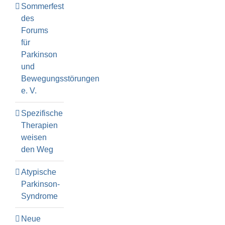
Sommerfest
des
Forums
für
Parkinson
und
Bewegungsstörungen
e. V.
Spezifische
Therapien
weisen
den Weg
Atypische
Parkinson-
Syndrome
Neue