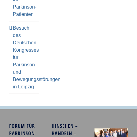
Parkinson-
Patienten
Besuch
des
Deutschen
Kongresses
für
Parkinson
und
Bewegungsstörungen
in Leipzig
FORUM FÜR
HINSEHEN –
PARKINSON
HANDELN –