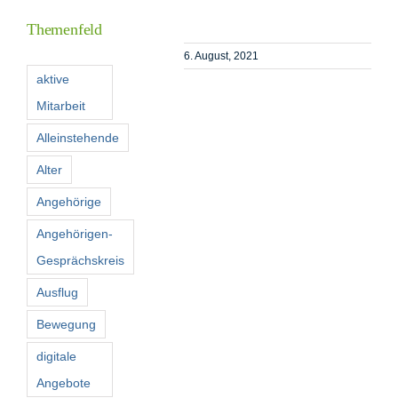
Themenfeld
Förderer
6. August, 2021
aktive
Mitarbeit
Kontakt
Alleinstehende
Suche
Alter
nach:
Angehörige
Angehörigen-
Gesprächskreis
Ausflug
Bewegung
digitale
Angebote