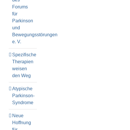
Forums
für
Parkinson
und
Bewegungsstörungen
e. V.
Spezifische
Therapien
weisen
den Weg
Atypische
Parkinson-
Syndrome
Neue
Hoffnung
für