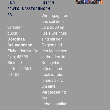
UND
HELFEN
BEWEGUNGSSTÖRUNGEN
E.V.
Wir engagieren
uns seit dem
vertreten
Jahr 2000 im
durch:
Kreis Steinfurt,
Dorothea
sind mit der
Stauvermann
Region und
Eichendorffstraße
den Menschen
24 a, 48565
verbunden, im
Steinfurt
Kreisgebiet
Tel.: 02551
präsent und
80 104
auch darüber
hinaus aktiv,
um eine
Verbesserung
der
Lebensqualität
für