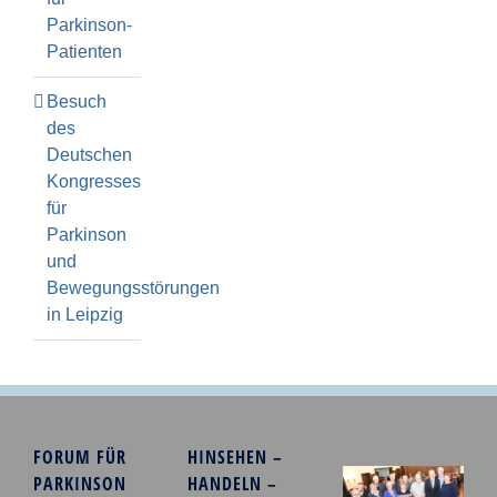
Parkinson-
Patienten
Besuch
des
Deutschen
Kongresses
für
Parkinson
und
Bewegungsstörungen
in Leipzig
FORUM FÜR
HINSEHEN –
PARKINSON
HANDELN –