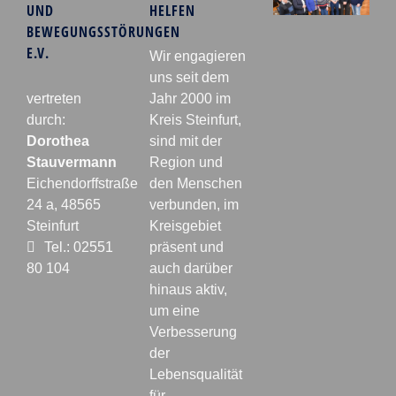
UND
HELFEN
BEWEGUNGSSTÖRUNGEN
E.V.
Wir engagieren
uns seit dem
vertreten
Jahr 2000 im
durch:
Kreis Steinfurt,
Dorothea
sind mit der
Stauvermann
Region und
Eichendorffstraße
den Menschen
24 a, 48565
verbunden, im
Steinfurt
Kreisgebiet
Tel.: 02551
präsent und
80 104
auch darüber
hinaus aktiv,
um eine
Verbesserung
der
Lebensqualität
für