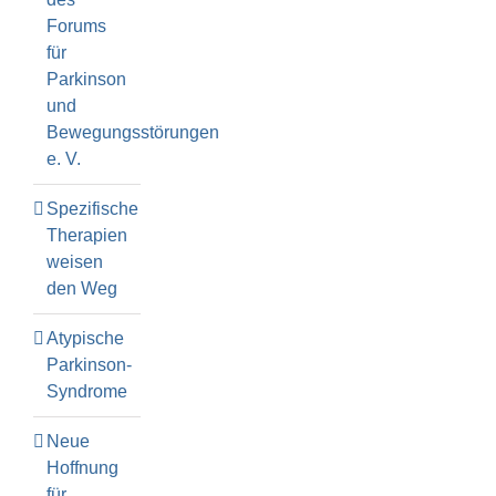
Forums
für
Parkinson
und
Bewegungsstörungen
e. V.
Spezifische
Therapien
weisen
den Weg
Atypische
Parkinson-
Syndrome
Neue
Hoffnung
für