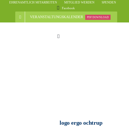
Skip
EHRENAMTLICH MITARBEITEN
MITGLIED WERDEN
SPENDEN
Facebook
to
content
VERANSTALTUNGSKALENDER
PDF DOWNLOAD
Toggle
Navigation
Start
Der Verein
Nachrichten
Veranstaltungsübersicht
logo ergo ochtrup
Informationen