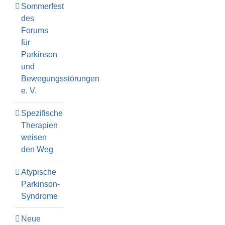
Sommerfest
des
Forums
für
Parkinson
und
Bewegungsstörungen
e. V.
Spezifische
Therapien
weisen
den Weg
Atypische
Parkinson-
Syndrome
Neue