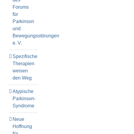
Forums
für
Parkinson
und
Bewegungsstörungen
e. V.
Spezifische
Therapien
weisen
den Weg
Atypische
Parkinson-
Syndrome
Neue
Hoffnung
für