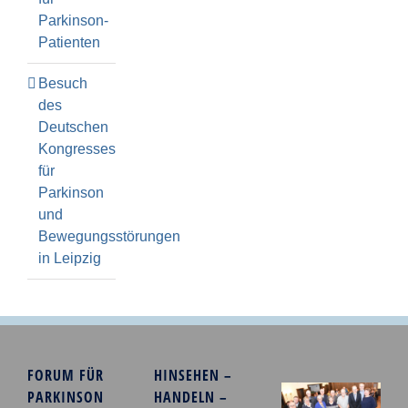
Parkinson-
Patienten
Besuch
des
Deutschen
Kongresses
für
Parkinson
und
Bewegungsstörungen
in Leipzig
FORUM FÜR
HINSEHEN –
PARKINSON
HANDELN –