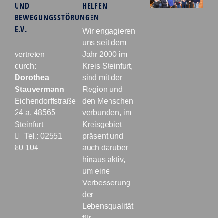
UND
HELFEN
BEWEGUNGSSTÖRUNGEN
E.V.
Wir engagieren
uns seit dem
vertreten
Jahr 2000 im
durch:
Kreis Steinfurt,
Dorothea
sind mit der
Stauvermann
Region und
Eichendorffstraße
den Menschen
24 a, 48565
verbunden, im
Steinfurt
Kreisgebiet
Tel.: 02551
präsent und
80 104
auch darüber
hinaus aktiv,
um eine
Verbesserung
der
Lebensqualität
für