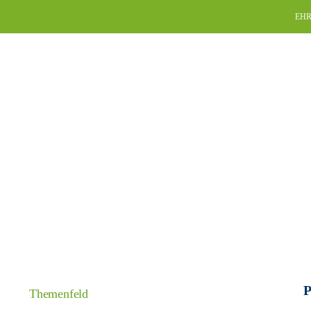
Skip
EHR
to
content
P
Themenfeld