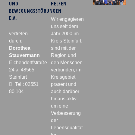
UND
HELFEN
BEWEGUNGSSTÖRUNGEN
E.V.
Wir engagieren
uns seit dem
vertreten
Jahr 2000 im
durch:
Kreis Steinfurt,
Dorothea
sind mit der
Stauvermann
Region und
Eichendorffstraße
den Menschen
24 a, 48565
verbunden, im
Steinfurt
Kreisgebiet
Tel.: 02551
präsent und
80 104
auch darüber
hinaus aktiv,
um eine
Verbesserung
der
Lebensqualität
für