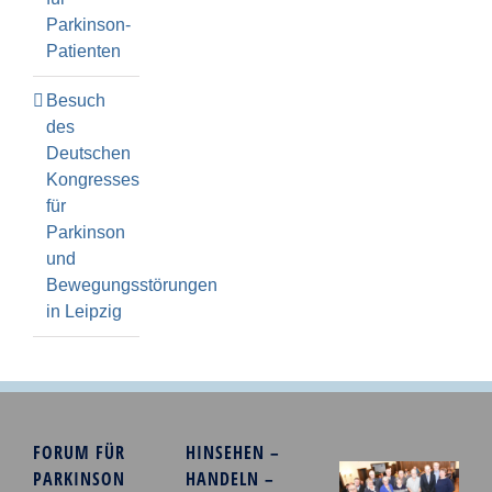
Parkinson-
Patienten
Besuch
des
Deutschen
Kongresses
für
Parkinson
und
Bewegungsstörungen
in Leipzig
FORUM FÜR
HINSEHEN –
PARKINSON
HANDELN –