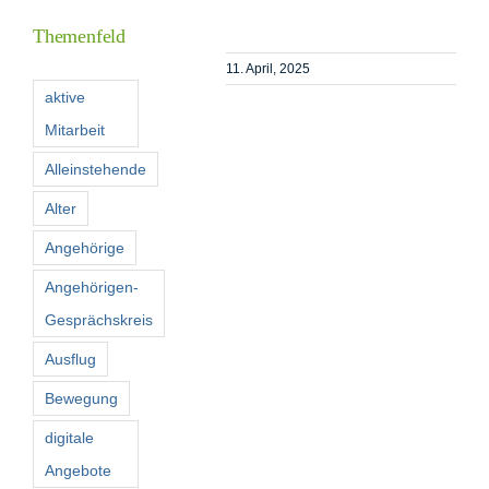
Themenfeld
Förderer
11. April, 2025
aktive
Mitarbeit
Kontakt
Alleinstehende
Suche
Alter
nach:
Angehörige
Angehörigen-
Gesprächskreis
Ausflug
Bewegung
digitale
Angebote