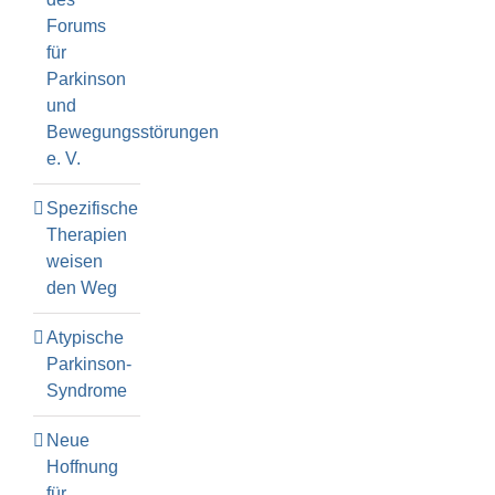
Forums
für
Parkinson
und
Bewegungsstörungen
e. V.
Spezifische
Therapien
weisen
den Weg
Atypische
Parkinson-
Syndrome
Neue
Hoffnung
für