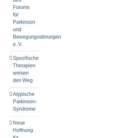
Forums
für
Parkinson
und
Bewegungsstörungen
e. V.
Spezifische
Therapien
weisen
den Weg
Atypische
Parkinson-
Syndrome
Neue
Hoffnung
für