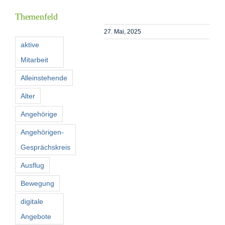
Themenfeld
Förderer
27. Mai, 2025
aktive
Mitarbeit
Kontakt
Alleinstehende
Suche
Alter
nach:
Angehörige
Angehörigen-
Gesprächskreis
Ausflug
Bewegung
digitale
Angebote