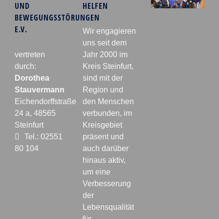
UND
HELFEN
BEWEGUNGSSTÖRUNGEN
E.V.
Wir engagieren
uns seit dem
vertreten
Jahr 2000 im
durch:
Kreis Steinfurt,
Dorothea
sind mit der
Stauvermann
Region und
Eichendorffstraße
den Menschen
24 a, 48565
verbunden, im
Steinfurt
Kreisgebiet
Tel.: 02551
präsent und
80 104
auch darüber
hinaus aktiv,
um eine
Verbesserung
der
Lebensqualität
für