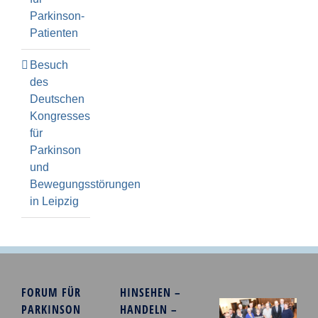
Parkinson-
Patienten
Besuch
des
Deutschen
Kongresses
für
Parkinson
und
Bewegungsstörungen
in Leipzig
FORUM FÜR
HINSEHEN –
PARKINSON
HANDELN –