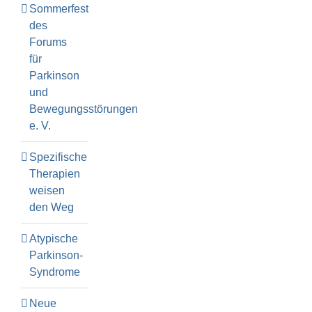
Sommerfest
des
Forums
für
Parkinson
und
Bewegungsstörungen
e. V.
Spezifische
Therapien
weisen
den Weg
Atypische
Parkinson-
Syndrome
Neue