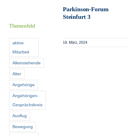
Parkinson-Forum
Steinfurt 3
I
Themenfeld
F
aktive
18. März, 2024
Mitarbeit
K
Alleinstehende
Alter
S
n
Angehörige
Angehörigen-
Gesprächskreis
Ausflug
Bewegung