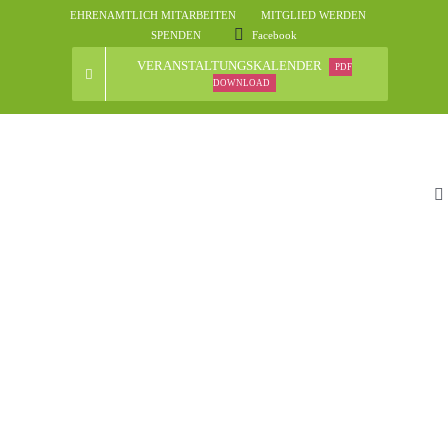
Skip
EHRENAMTLICH MITARBEITEN
MITGLIED WERDEN
to
SPENDEN
Facebook
content
VERANSTALTUNGSKALENDER
PDF
DOWNLOAD
To
Na
St
D
N
Ve