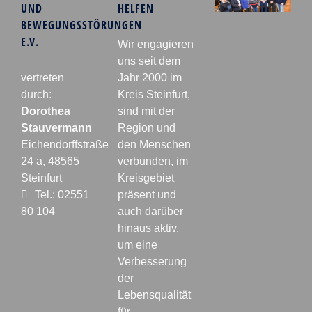
UND
HELFEN
BEWEGUNGSSTÖRUNGEN
E.V.
Wir engagieren
uns seit dem
vertreten
Jahr 2000 im
durch:
Kreis Steinfurt,
Dorothea
sind mit der
Stauvermann
Region und
Eichendorffstraße
den Menschen
24 a, 48565
verbunden, im
Steinfurt
Kreisgebiet
Tel.: 02551
präsent und
80 104
auch darüber
hinaus aktiv,
um eine
Verbesserung
der
Lebensqualität
für