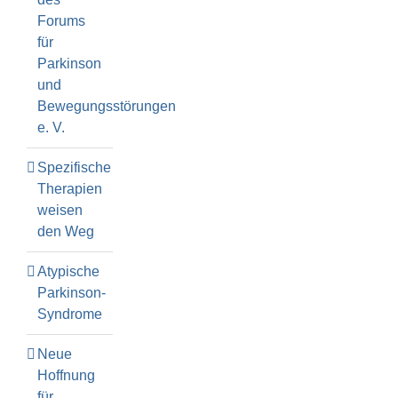
Forums
für
Parkinson
und
Bewegungsstörungen
e. V.
Spezifische
Therapien
weisen
den Weg
Atypische
Parkinson-
Syndrome
Neue
Hoffnung
für