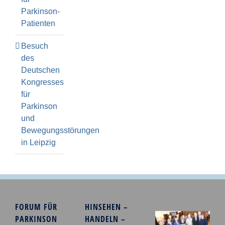
Parkinson-
Patienten
Besuch
des
Deutschen
Kongresses
für
Parkinson
und
Bewegungsstörungen
in Leipzig
FORUM FÜR
HINSEHEN –
PARKINSON
HANDELN –