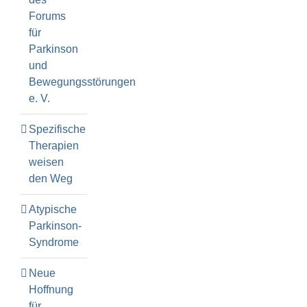
Forums
für
Parkinson
und
Bewegungsstörungen
e. V.
Spezifische
Therapien
weisen
den Weg
Atypische
Parkinson-
Syndrome
Neue
Hoffnung
für