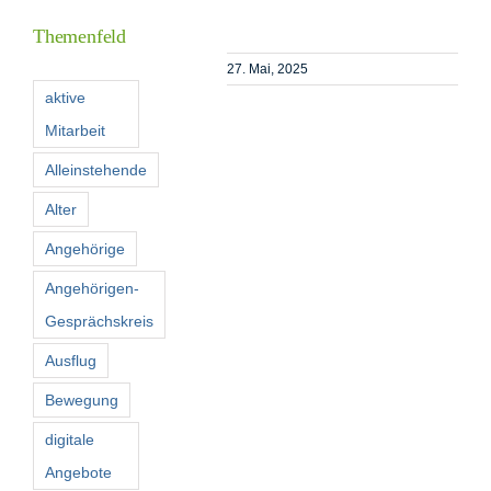
Themenfeld
Förderer
27. Mai, 2025
aktive
Mitarbeit
Kontakt
Alleinstehende
Suche
Alter
nach:
Angehörige
Angehörigen-
Gesprächskreis
Ausflug
Bewegung
digitale
Angebote