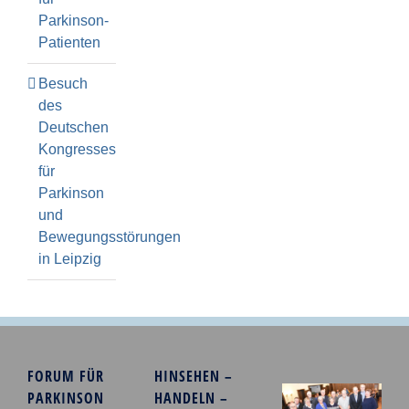
Parkinson-
Patienten
Besuch
des
Deutschen
Kongresses
für
Parkinson
und
Bewegungsstörungen
in Leipzig
FORUM FÜR
HINSEHEN –
PARKINSON
HANDELN –