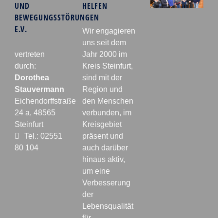
UND
HELFEN
BEWEGUNGSSTÖRUNGEN
E.V.
Wir engagieren
uns seit dem
vertreten
Jahr 2000 im
durch:
Kreis Steinfurt,
Dorothea
sind mit der
Stauvermann
Region und
Eichendorffstraße
den Menschen
24 a, 48565
verbunden, im
Steinfurt
Kreisgebiet
Tel.: 02551
präsent und
80 104
auch darüber
hinaus aktiv,
um eine
Verbesserung
der
Lebensqualität
für