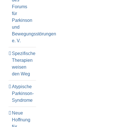
Forums
für
Parkinson
und
Bewegungsstörungen
e. V.
Spezifische
Therapien
weisen
den Weg
Atypische
Parkinson-
Syndrome
Neue
Hoffnung
für