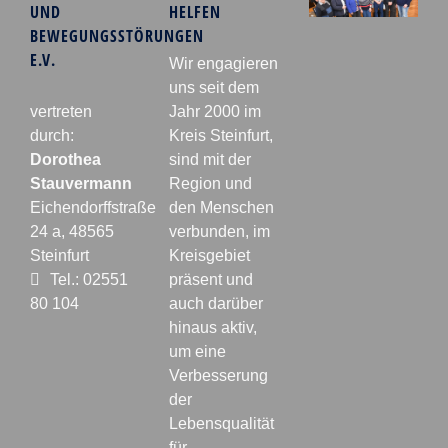
UND
HELFEN
BEWEGUNGSSTÖRUNGEN
E.V.
Wir engagieren
uns seit dem
vertreten
Jahr 2000 im
durch:
Kreis Steinfurt,
Dorothea
sind mit der
Stauvermann
Region und
Eichendorffstraße
den Menschen
24 a, 48565
verbunden, im
Steinfurt
Kreisgebiet
Tel.: 02551
präsent und
80 104
auch darüber
hinaus aktiv,
um eine
Verbesserung
der
Lebensqualität
für