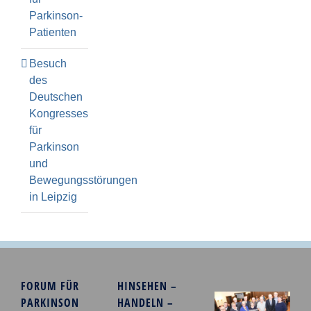
Parkinson-
Patienten
Besuch
des
Deutschen
Kongresses
für
Parkinson
und
Bewegungsstörungen
in Leipzig
FORUM FÜR
HINSEHEN –
PARKINSON
HANDELN –