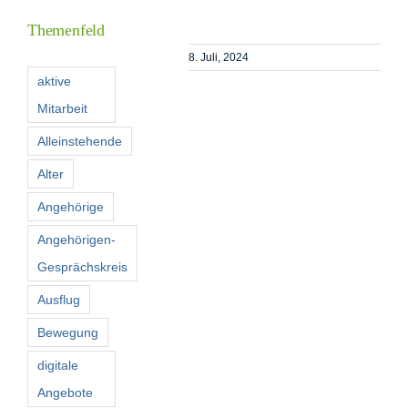
Themenfeld
Förderer
8. Juli, 2024
aktive
Mitarbeit
Kontakt
Alleinstehende
Suche
Alter
nach:
Angehörige
Angehörigen-
Gesprächskreis
Ausflug
Bewegung
digitale
Angebote