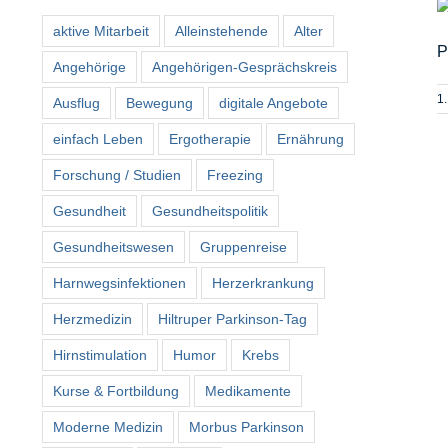
aktive Mitarbeit
Alleinstehende
Alter
P
Angehörige
Angehörigen-Gesprächskreis
1
Ausflug
Bewegung
digitale Angebote
einfach Leben
Ergotherapie
Ernährung
Forschung / Studien
Freezing
Gesundheit
Gesundheitspolitik
Gesundheitswesen
Gruppenreise
Harnwegsinfektionen
Herzerkrankung
Herzmedizin
Hiltruper Parkinson-Tag
Hirnstimulation
Humor
Krebs
Kurse & Fortbildung
Medikamente
Moderne Medizin
Morbus Parkinson