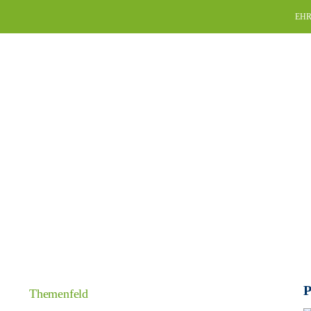
Skip
EHR
to
content
P
Themenfeld