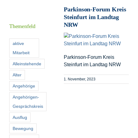
Parkinson-Forum Kreis
Steinfurt im Landtag
I
NRW
Themenfeld
F
aktive
Mitarbeit
Parkinson-Forum Kreis
K
Alleinstehende
Steinfurt im Landtag NRW
Alter
S
1. November, 2023
n
Angehörige
Angehörigen-
Gesprächskreis
Ausflug
Bewegung