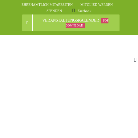
Skip
EHRENAMTLICH MITARBEITEN
MITGLIED WERDEN
to
SPENDEN
Facebook
content
VERANSTALTUNGSKALENDER
PDF
DOWNLOAD
To
Na
St
D
N
Ve