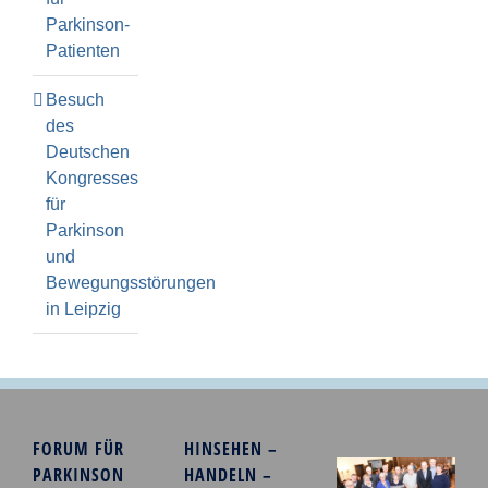
Parkinson-
Patienten
Besuch
des
Deutschen
Kongresses
für
Parkinson
und
Bewegungsstörungen
in Leipzig
FORUM FÜR
HINSEHEN –
PARKINSON
HANDELN –