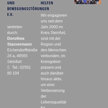
UND
HELFEN
BEWEGUNGSSTÖRUNGEN
E.V.
Wir engagieren
uns seit dem
vertreten
Jahr 2000 im
durch:
Kreis Steinfurt,
Dorothea
sind mit der
Stauvermann
Region und
Eichendorffstraße
den Menschen
24 a, 48565
verbunden, im
Steinfurt
Kreisgebiet
Tel.: 02551
präsent und
80 104
auch darüber
hinaus aktiv,
um eine
Verbesserung
der
Lebensqualität
für