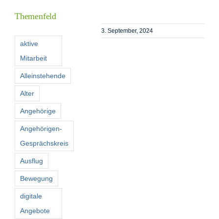
Themenfeld
Förderer
3. September, 2024
aktive
Mitarbeit
Kontakt
Alleinstehende
Suche
Alter
nach:
Angehörige
Angehörigen-
Gesprächskreis
Ausflug
Bewegung
digitale
Angebote