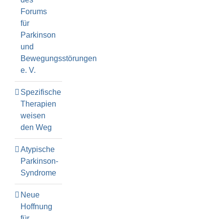
Forums
für
Parkinson
und
Bewegungsstörungen
e. V.
Spezifische
Therapien
weisen
den Weg
Atypische
Parkinson-
Syndrome
Neue
Hoffnung
für