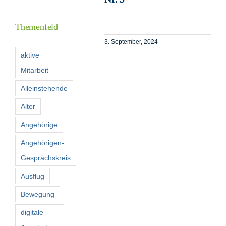
Inform
Themenfeld
Förder
3. September, 2024
aktive
Mitarbeit
Konta
Alleinstehende
Suche
Alter
nach:
Angehörige
Angehörigen-
Gesprächskreis
Ausflug
Bewegung
digitale