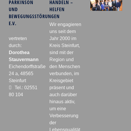
PARKINSON
HANDELN –
UND
HELFEN
BEWEGUNGSSTÖRUNGEN
E.V.
Wir engagieren
uns seit dem
vertreten
Jahr 2000 im
durch:
Kreis Steinfurt,
Dorothea
sind mit der
Stauvermann
Region und
Eichendorffstraße
den Menschen
24 a, 48565
verbunden, im
Steinfurt
Kreisgebiet
Tel.: 02551
präsent und
80 104
auch darüber
hinaus aktiv,
um eine
Verbesserung
der
Lebensqualität