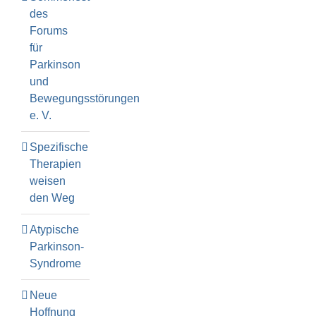
des
Forums
für
Parkinson
und
Bewegungsstörungen
e. V.
Spezifische
Therapien
weisen
den Weg
Atypische
Parkinson-
Syndrome
Neue
Hoffnung