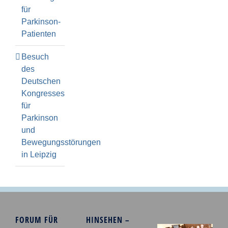
für
Parkinson-
Patienten
Besuch
des
Deutschen
Kongresses
für
Parkinson
und
Bewegungsstörungen
in Leipzig
FORUM FÜR
HINSEHEN –