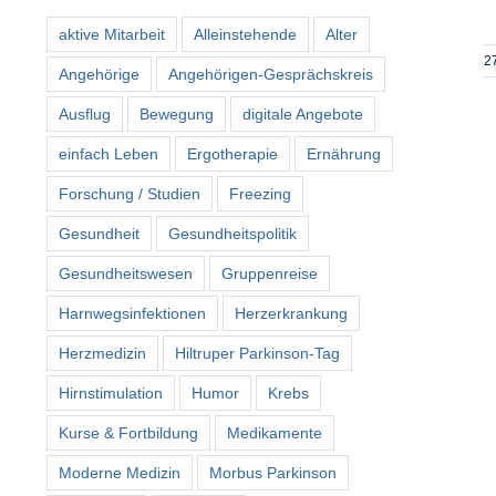
aktive Mitarbeit
Alleinstehende
Alter
2
Angehörige
Angehörigen-Gesprächskreis
Ausflug
Bewegung
digitale Angebote
einfach Leben
Ergotherapie
Ernährung
Forschung / Studien
Freezing
Gesundheit
Gesundheitspolitik
Gesundheitswesen
Gruppenreise
Harnwegsinfektionen
Herzerkrankung
Herzmedizin
Hiltruper Parkinson-Tag
Hirnstimulation
Humor
Krebs
Kurse & Fortbildung
Medikamente
Moderne Medizin
Morbus Parkinson