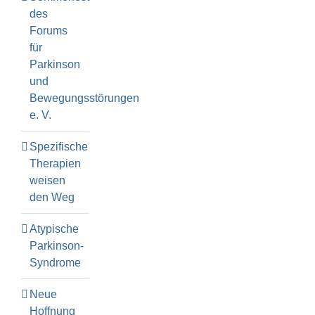
des
Forums
für
Parkinson
und
Bewegungsstörungen
e. V.
Spezifische
Therapien
weisen
den Weg
Atypische
Parkinson-
Syndrome
Neue
Hoffnung