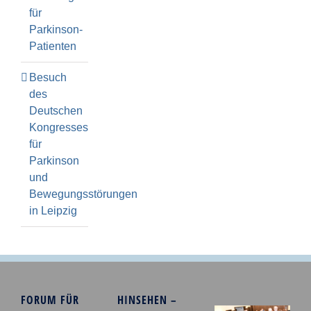
für
Parkinson-
Patienten
Besuch
des
Deutschen
Kongresses
für
Parkinson
und
Bewegungsstörungen
in Leipzig
FORUM FÜR
HINSEHEN –