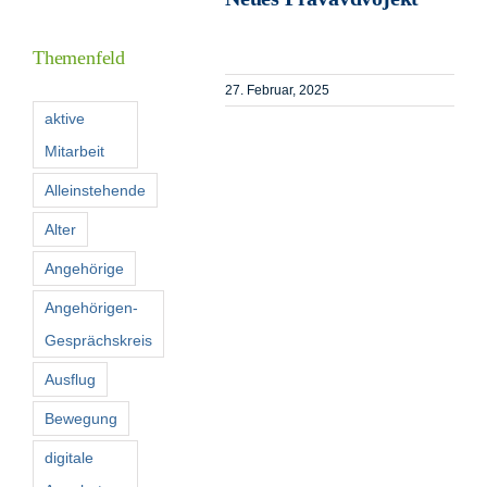
Inform
Themenfeld
Förder
27. Februar, 2025
aktive
Mitarbeit
Konta
Alleinstehende
Suche
Alter
nach:
Angehörige
Angehörigen-
Gesprächskreis
Ausflug
Bewegung
digitale