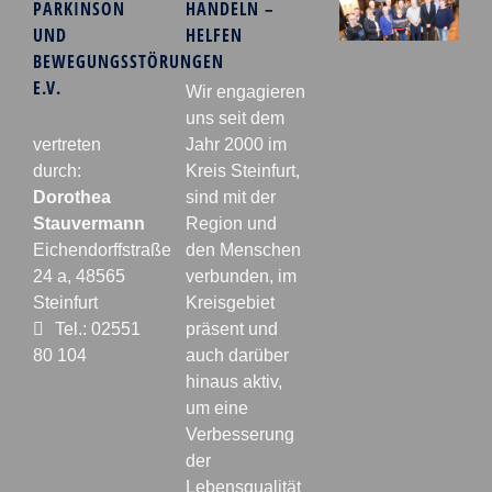
PARKINSON
HANDELN –
UND
HELFEN
BEWEGUNGSSTÖRUNGEN
E.V.
Wir engagieren
uns seit dem
vertreten
Jahr 2000 im
durch:
Kreis Steinfurt,
Dorothea
sind mit der
Stauvermann
Region und
Eichendorffstraße
den Menschen
24 a, 48565
verbunden, im
Steinfurt
Kreisgebiet
Tel.: 02551
präsent und
80 104
auch darüber
hinaus aktiv,
um eine
Verbesserung
der
Lebensqualität