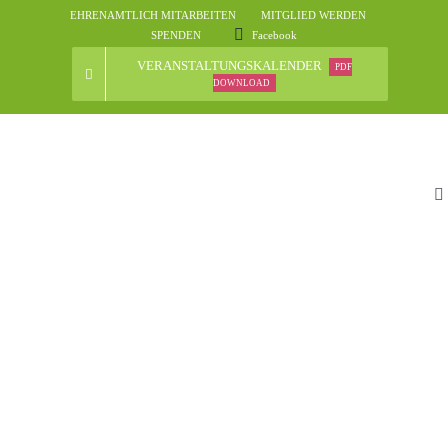
Skip
EHRENAMTLICH MITARBEITEN
MITGLIED WERDEN
to
SPENDEN
Facebook
content
VERANSTALTUNGSKALENDER
PDF
DOWNLOAD
To
Na
St
D
N
Ve