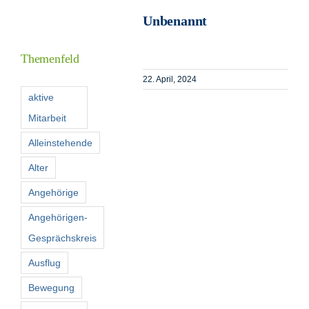
Unbenannt
I
Themenfeld
22. April, 2024
F
aktive
Mitarbeit
K
Alleinstehende
Alter
S
n
Angehörige
Angehörigen-
Gesprächskreis
Ausflug
Bewegung