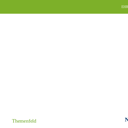
Skip
EHR
to
content
N
Themenfeld