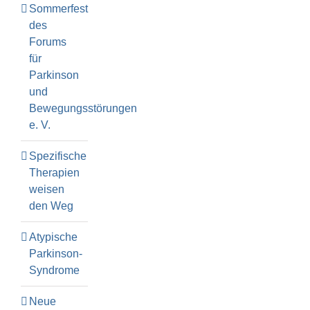
Sommerfest
des
Forums
für
Parkinson
und
Bewegungsstörungen
e. V.
Spezifische
Therapien
weisen
den Weg
Atypische
Parkinson-
Syndrome
Neue