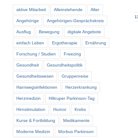
aktive Mitarbeit
Alleinstehende
Alter
1
Angehörige
Angehörigen-Gesprächskreis
Ausflug
Bewegung
digitale Angebote
einfach Leben
Ergotherapie
Ernährung
Forschung / Studien
Freezing
Gesundheit
Gesundheitspolitik
Gesundheitswesen
Gruppenreise
Harnwegsinfektionen
Herzerkrankung
Herzmedizin
Hiltruper Parkinson-Tag
Hirnstimulation
Humor
Krebs
Kurse & Fortbildung
Medikamente
Moderne Medizin
Morbus Parkinson