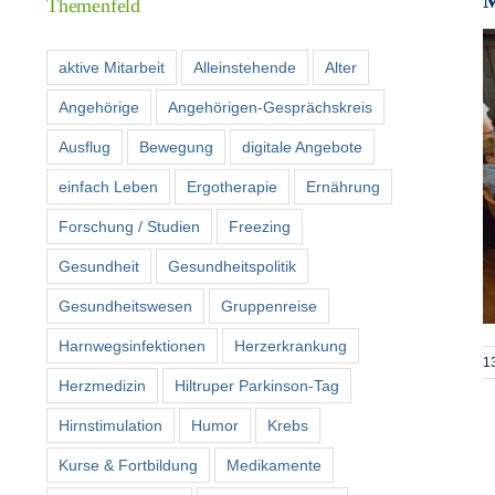
Themenfeld
aktive Mitarbeit
Alleinstehende
Alter
Angehörige
Angehörigen-Gesprächskreis
Ausflug
Bewegung
digitale Angebote
einfach Leben
Ergotherapie
Ernährung
Forschung / Studien
Freezing
Gesundheit
Gesundheitspolitik
Gesundheitswesen
Gruppenreise
Harnwegsinfektionen
Herzerkrankung
1
Herzmedizin
Hiltruper Parkinson-Tag
Hirnstimulation
Humor
Krebs
Kurse & Fortbildung
Medikamente