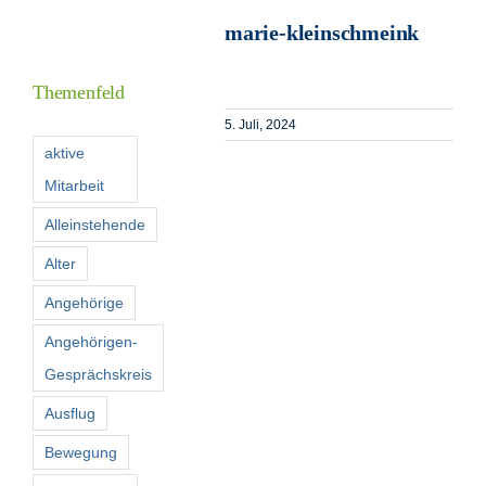
marie-kleinschmeink
I
Themenfeld
5. Juli, 2024
F
aktive
Mitarbeit
K
Alleinstehende
Alter
S
n
Angehörige
Angehörigen-
Gesprächskreis
Ausflug
Bewegung