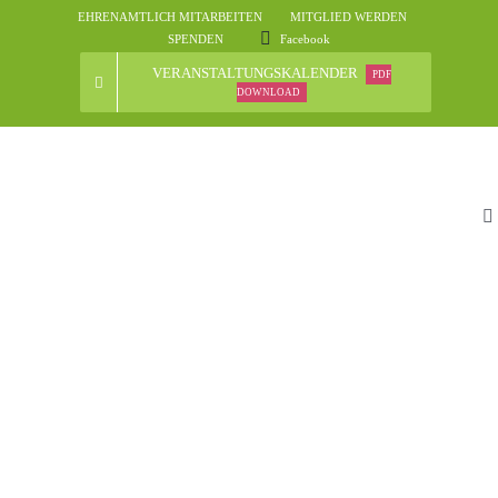
Skip
EHRENAMTLICH MITARBEITEN
MITGLIED WERDEN
to
SPENDEN
Facebook
content
VERANSTALTUNGSKALENDER
PDF
DOWNLOAD
To
Na
St
D
N
Ve