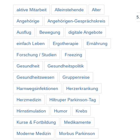
aktive Mitarbeit
Alleinstehende
Alter
5.
Angehörige
Angehörigen-Gesprächskreis
Ausflug
Bewegung
digitale Angebote
einfach Leben
Ergotherapie
Ernährung
Forschung / Studien
Freezing
Gesundheit
Gesundheitspolitik
Gesundheitswesen
Gruppenreise
Harnwegsinfektionen
Herzerkrankung
Herzmedizin
Hiltruper Parkinson-Tag
Hirnstimulation
Humor
Krebs
Kurse & Fortbildung
Medikamente
Moderne Medizin
Morbus Parkinson