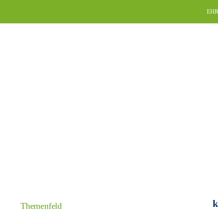
Skip
EHR
to
content
k
Themenfeld