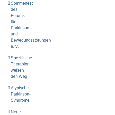
Sommerfest
des
Forums
für
Parkinson
und
Bewegungsstörungen
e. V.
Spezifische
Therapien
weisen
den Weg
Atypische
Parkinson-
Syndrome
Neue