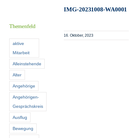
IMG-20231008-WA0001
I
Themenfeld
16. Oktober, 2023
F
aktive
Mitarbeit
K
Alleinstehende
Alter
S
n
Angehörige
Angehörigen-
Gesprächskreis
Ausflug
Bewegung