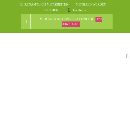
Skip
EHRENAMTLICH MITARBEITEN
MITGLIED WERDEN
to
SPENDEN
Facebook
content
VERANSTALTUNGSKALENDER
PDF
DOWNLOAD
To
Na
St
D
N
Ve