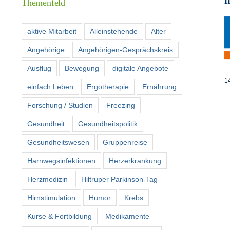
Themenfeld
aktive Mitarbeit
Alleinstehende
Alter
Angehörige
Angehörigen-Gesprächskreis
Ausflug
Bewegung
digitale Angebote
1
einfach Leben
Ergotherapie
Ernährung
Forschung / Studien
Freezing
Gesundheit
Gesundheitspolitik
Gesundheitswesen
Gruppenreise
Harnwegsinfektionen
Herzerkrankung
Herzmedizin
Hiltruper Parkinson-Tag
Hirnstimulation
Humor
Krebs
Kurse & Fortbildung
Medikamente