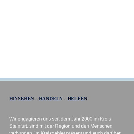
HINSEHEN – HANDELN – HELFEN
Wir engagieren uns seit dem Jahr 2000 im Kreis
Steinfurt, sind mit der Region und den Menschen
verbunden, im Kreisgebiet präsent und auch darüber