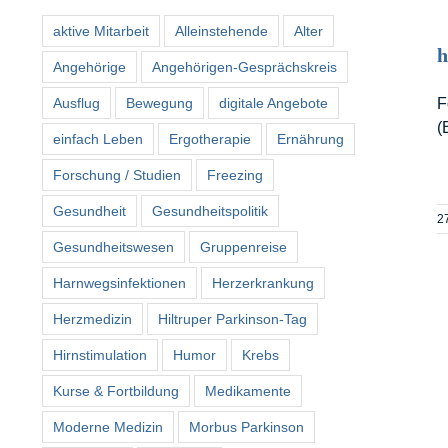
aktive Mitarbeit
Alleinstehende
Alter
h
Angehörige
Angehörigen-Gesprächskreis
Ausflug
Bewegung
digitale Angebote
F
(
einfach Leben
Ergotherapie
Ernährung
Forschung / Studien
Freezing
Gesundheit
Gesundheitspolitik
2
Gesundheitswesen
Gruppenreise
Harnwegsinfektionen
Herzerkrankung
Herzmedizin
Hiltruper Parkinson-Tag
Hirnstimulation
Humor
Krebs
Kurse & Fortbildung
Medikamente
Moderne Medizin
Morbus Parkinson