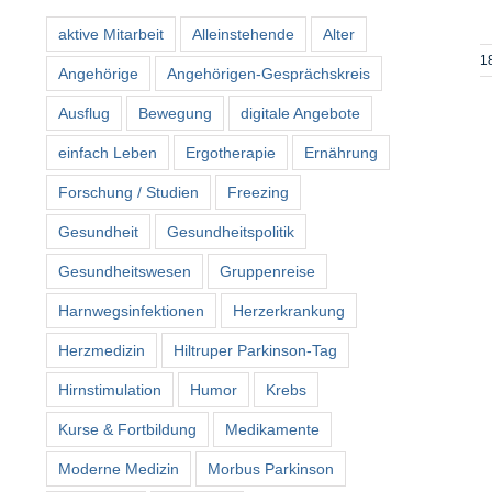
aktive Mitarbeit
Alleinstehende
Alter
1
Angehörige
Angehörigen-Gesprächskreis
Ausflug
Bewegung
digitale Angebote
einfach Leben
Ergotherapie
Ernährung
Forschung / Studien
Freezing
Gesundheit
Gesundheitspolitik
Gesundheitswesen
Gruppenreise
Harnwegsinfektionen
Herzerkrankung
Herzmedizin
Hiltruper Parkinson-Tag
Hirnstimulation
Humor
Krebs
Kurse & Fortbildung
Medikamente
Moderne Medizin
Morbus Parkinson