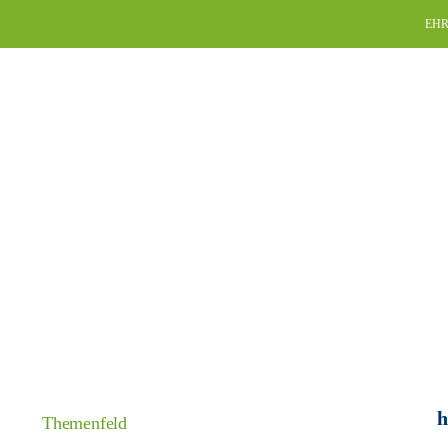
Skip
EHR
to
content
h
Themenfeld