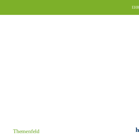
Skip
EHR
to
content
h
Themenfeld