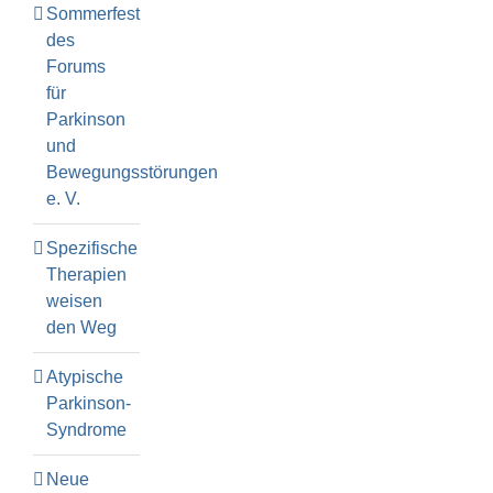
Sommerfest
des
Forums
für
Parkinson
und
Bewegungsstörungen
e. V.
Spezifische
Therapien
weisen
den Weg
Atypische
Parkinson-
Syndrome
Neue