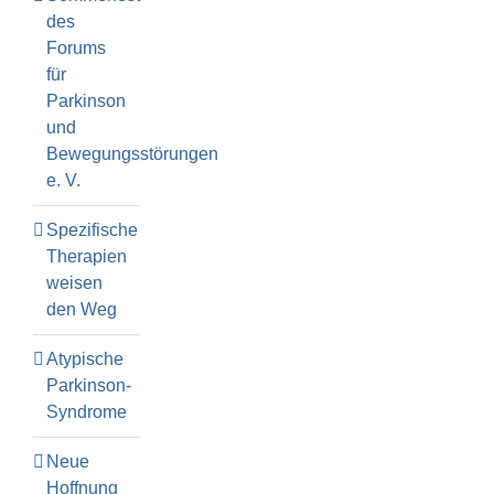
des
Forums
für
Parkinson
und
Bewegungsstörungen
e. V.
Spezifische
Therapien
weisen
den Weg
Atypische
Parkinson-
Syndrome
Neue
Hoffnung