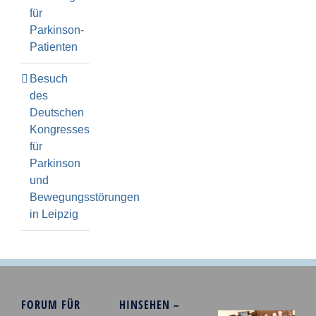
für
Parkinson-
Patienten
Besuch
des
Deutschen
Kongresses
für
Parkinson
und
Bewegungsstörungen
in Leipzig
FORUM FÜR
HINSEHEN –