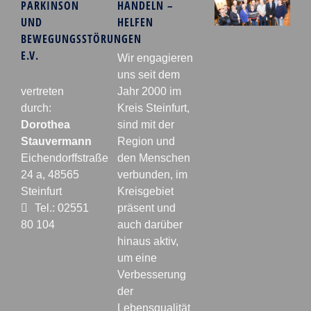
PARKINSON
HANDELN –
UND
HELFEN
BEWEGUNGSSTÖRUNGEN
E.V.
Wir engagieren
uns seit dem
vertreten
Jahr 2000 im
durch:
Kreis Steinfurt,
Dorothea
sind mit der
Stauvermann
Region und
Eichendorffstraße
den Menschen
24 a, 48565
verbunden, im
Steinfurt
Kreisgebiet
Tel.: 02551
präsent und
80 104
auch darüber
hinaus aktiv,
um eine
Verbesserung
der
Lebensqualität