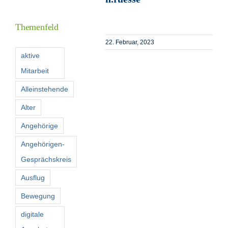
Inform
Themenfeld
Förder
22. Februar, 2023
aktive
Mitarbeit
Konta
Alleinstehende
Suche
Alter
nach:
Angehörige
Angehörigen-
Gesprächskreis
Ausflug
Bewegung
digitale