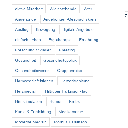
aktive Mitarbeit
Alleinstehende
Alter
7
Angehörige
Angehörigen-Gesprächskreis
Ausflug
Bewegung
digitale Angebote
einfach Leben
Ergotherapie
Ernährung
Forschung / Studien
Freezing
Gesundheit
Gesundheitspolitik
Gesundheitswesen
Gruppenreise
Harnwegsinfektionen
Herzerkrankung
Herzmedizin
Hiltruper Parkinson-Tag
Hirnstimulation
Humor
Krebs
Kurse & Fortbildung
Medikamente
Moderne Medizin
Morbus Parkinson