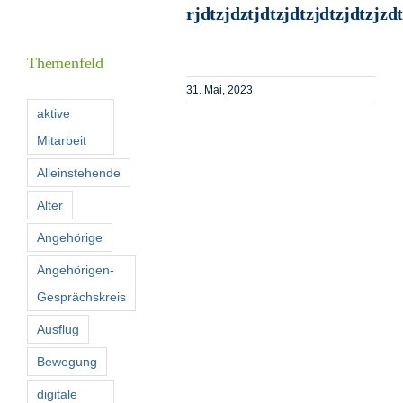
rjdtzjdztjdtzjdtzjdtzjdtzjzd
Informationen
Themenfeld
Förderer
31. Mai, 2023
aktive
Mitarbeit
Kontakt
Alleinstehende
Suche
Alter
nach:
Angehörige
Angehörigen-
Gesprächskreis
Ausflug
Bewegung
digitale