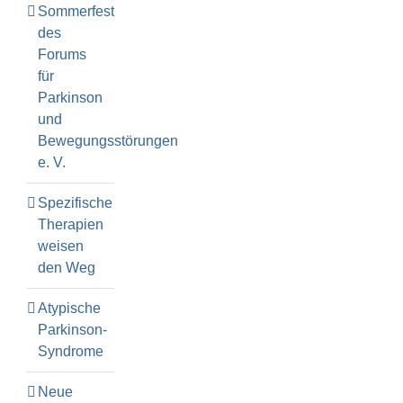
Sommerfest
des
Forums
für
Parkinson
und
Bewegungsstörungen
e. V.
Spezifische
Therapien
weisen
den Weg
Atypische
Parkinson-
Syndrome
Neue