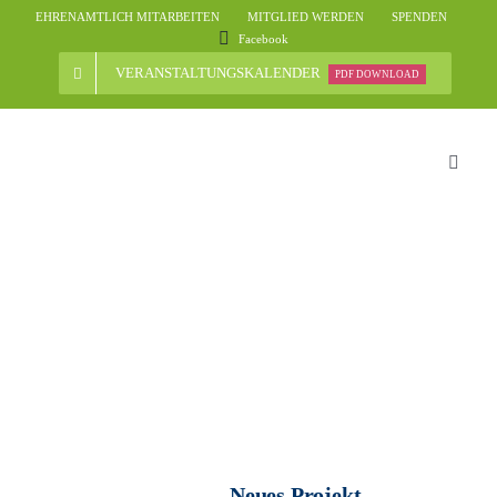
Skip
EHRENAMTLICH MITARBEITEN
MITGLIED WERDEN
SPENDEN
to
Facebook
content
VERANSTALTUNGSKALENDER
PDF DOWNLOAD
Toggle
Naviga
Start
Der Ve
Nachri
Verans
Neues Projekt