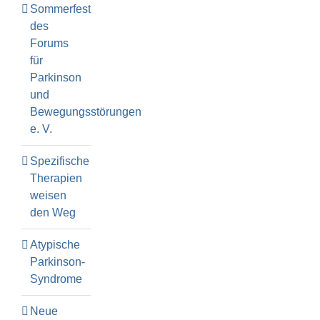
Sommerfest
des
Forums
für
Parkinson
und
Bewegungsstörungen
e. V.
Spezifische
Therapien
weisen
den Weg
Atypische
Parkinson-
Syndrome
Neue