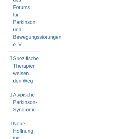
Forums
für
Parkinson
und
Bewegungsstörungen
e. V.
Spezifische
Therapien
weisen
den Weg
Atypische
Parkinson-
Syndrome
Neue
Hoffnung
für