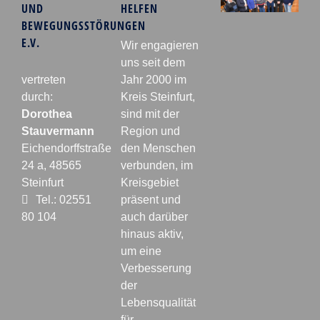
UND
HELFEN
BEWEGUNGSSTÖRUNGEN
E.V.
Wir engagieren
uns seit dem
vertreten
Jahr 2000 im
durch:
Kreis Steinfurt,
Dorothea
sind mit der
Stauvermann
Region und
Eichendorffstraße
den Menschen
24 a, 48565
verbunden, im
Steinfurt
Kreisgebiet
Tel.: 02551
präsent und
80 104
auch darüber
hinaus aktiv,
um eine
Verbesserung
der
Lebensqualität
für