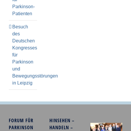
Parkinson-
Patienten
Besuch
des
Deutschen
Kongresses
für
Parkinson
und
Bewegungsstörungen
in Leipzig
FORUM FÜR
HINSEHEN –
PARKINSON
HANDELN –