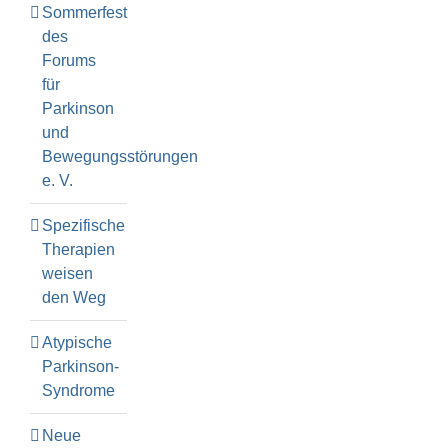
Sommerfest
des
Forums
für
Parkinson
und
Bewegungsstörungen
e. V.
Spezifische
Therapien
weisen
den Weg
Atypische
Parkinson-
Syndrome
Neue