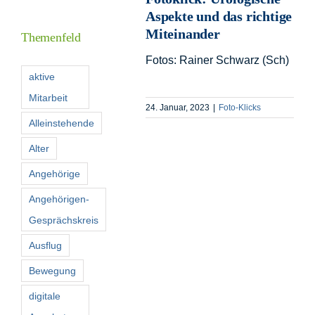
Inform
Aspekte und das richtige
Miteinander
Themenfeld
Förder
Fotos: Rainer Schwarz (Sch)
aktive
Mitarbeit
Konta
24. Januar, 2023
|
Foto-Klicks
Alleinstehende
Suche
Alter
nach:
Angehörige
Angehörigen-
Gesprächskreis
Ausflug
Bewegung
digitale