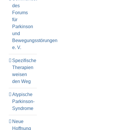
des
Forums
für
Parkinson
und
Bewegungsstörungen
e. V.
Spezifische
Therapien
weisen
den Weg
Atypische
Parkinson-
Syndrome
Neue
Hoffnung