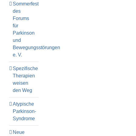
Sommerfest
des
Forums
für
Parkinson
und
Bewegungsstörungen
e. V.
Spezifische
Therapien
weisen
den Weg
Atypische
Parkinson-
Syndrome
Neue