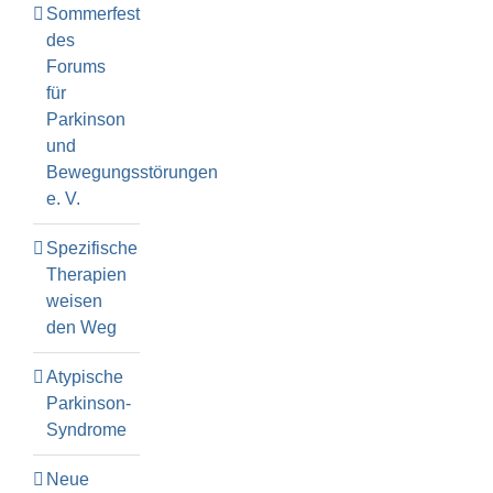
Sommerfest
des
Forums
für
Parkinson
und
Bewegungsstörungen
e. V.
Spezifische
Therapien
weisen
den Weg
Atypische
Parkinson-
Syndrome
Neue