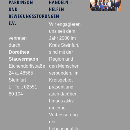
PARKINSON
HANDELN –
UND
HELFEN
BEWEGUNGSSTÖRUNGEN
E.V.
Wir engagieren
uns seit dem
vertreten
Jahr 2000 im
durch:
Kreis Steinfurt,
Dorothea
sind mit der
Stauvermann
Region und
Eichendorffstraße
den Menschen
24 a, 48565
verbunden, im
Steinfurt
Kreisgebiet
Tel.: 02551
präsent und
80 104
auch darüber
hinaus aktiv,
um eine
Verbesserung
der
Lebensqualität