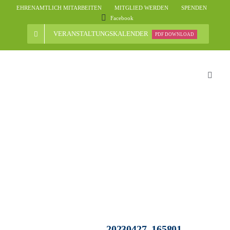
Skip
EHRENAMTLICH MITARBEITEN
MITGLIED WERDEN
SPENDEN
to
Facebook
content
VERANSTALTUNGSKALENDER
PDF DOWNLOAD
Toggle
Naviga
Start
Der Ve
Nachri
Verans
20230427_165801